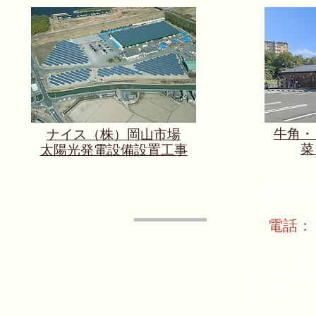
牛角・
ナイス（株）岡山市場
菜
太陽光発電設備設置工事
お気軽
電話：
© 2005 
中本工務店 ソ