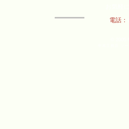
お気軽
電話：
© 2005 
中本工務店 ソ