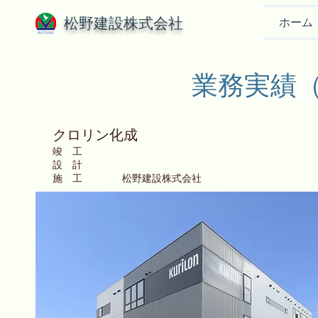
松野建設株式会社
ホーム
​業務実績
クロリン化成
竣 工
設 計
​施 工 松野建設株式会社